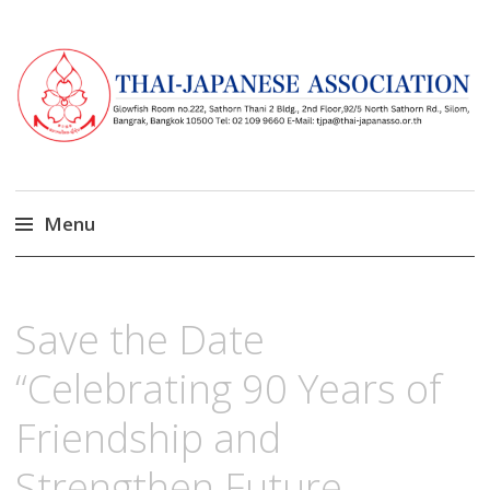
Menu
Skip
to
ตุลาคม
2,
Save the Date
content
2025
“Celebrating 90 Years of
Friendship and
Strengthen Future