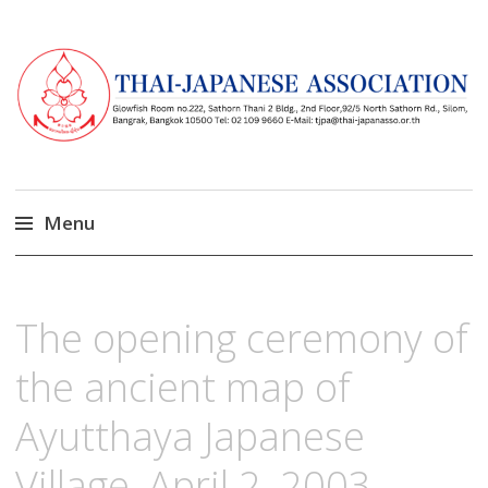
Menu
Skip
to
มีนาคม
18,
The opening ceremony of
content
2023
the ancient map of
Ayutthaya Japanese
Village, April 2, 2003